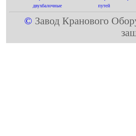
двухбалочные
путей
©
Завод Кранового Обор
за