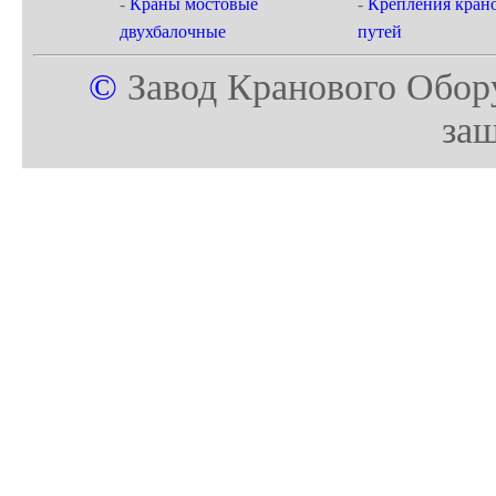
-
Краны мостовые
-
Крепления кран
двухбалочные
путей
©
Завод Кранового Обор
за