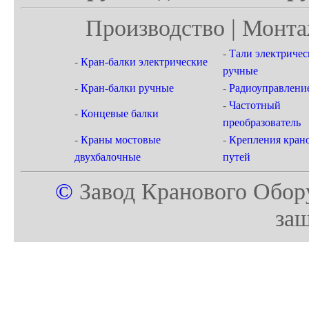
Производство | Монта
-
Тали электричес
-
Кран-балки электрические
ручные
-
Кран-балки ручные
-
Радиоуправлени
-
Частотный
-
Концевые балки
преобразователь
-
Краны мостовые
-
Крепления кран
двухбалочные
путей
©
Завод Кранового Обор
за