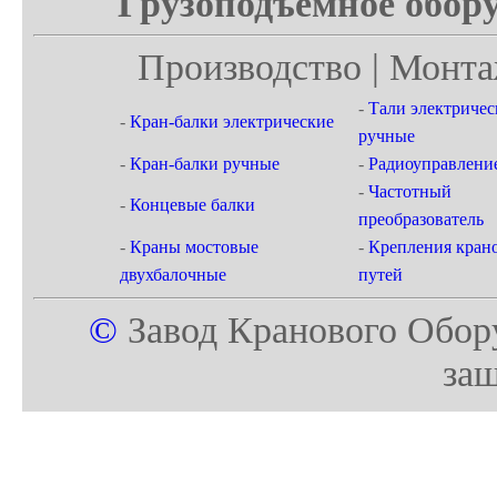
Грузоподъемное обору
Производство | Монта
-
Тали электричес
-
Кран-балки электрические
ручные
-
Кран-балки ручные
-
Радиоуправлени
-
Частотный
-
Концевые балки
преобразователь
-
Краны мостовые
-
Крепления кран
двухбалочные
путей
©
Завод Кранового Обор
за