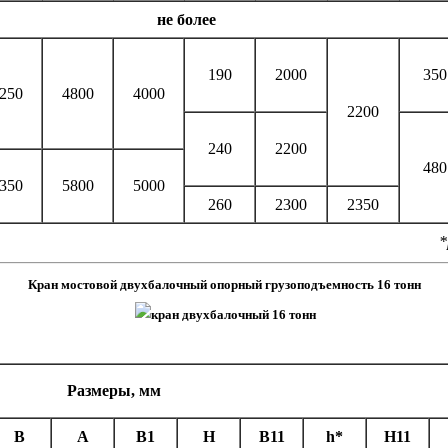
не более
190
2000
350
250
4800
4000
2200
240
2200
480
350
5800
5000
260
2300
2350
*
Кран мостовой двухбалочный опорный грузоподъемность 16 тонн
Размеры, мм
B
А
B1
H
В11
h*
H11