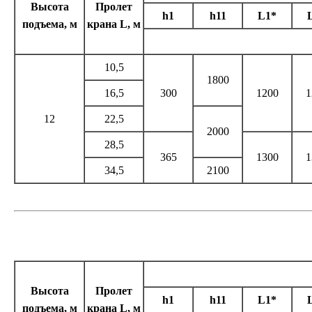
Высота
Пролет
h1
h11
L1*
подъема, м
крана L, м
10,5
1800
16,5
300
1200
1
12
22,5
2000
28,5
365
1300
1
34,5
2100
Высота
Пролет
h1
h11
L1*
подъема, м
крана L, м