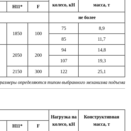
колесо, кН
масса, т
H11*
F
не более
75
8,9
1850
100
85
11,7
94
14,8
2050
200
107
19,3
2150
300
122
25,1
размеры определяются типом выбранного механизма подъема
Нагрузка на
Конструктивная
колесо, кН
масса, т
H11*
F