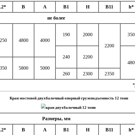
L2*
B
А
B1
H
В11
h*
не более
190
2000
350
250
4800
4000
2200
240
2200
480
350
5800
5000
260
2300
2350
*
Кран мостовой двухбалочный опорный грузоподъемность 12 тонн
Размеры, мм
L2*
B
А
B1
H
В11
h*