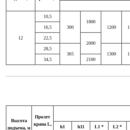
10,5
1800
16,5
300
1200
1
12
22,5
2000
28,5
365
1300
1
34,5
2100
Пролет
Высота
крана L,
h1
h11
L1 *
L2 *
подъема, м