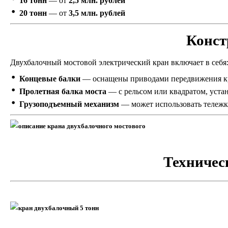
16 тонн
— от
2,5 млн. рублей
20 тонн
— от
3,5 млн. рублей
Конст
Двухбалочный мостовой электрический кран включает в себя
Концевые балки
— оснащены приводами передвижения кр
Пролетная балка моста
— с рельсом или квадратом, уста
Грузоподъемный механизм
— может использовать тележку
Техничес