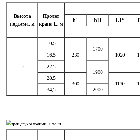
Высота
Пролет
h1
h11
L1*
подъема, м
крана L, м
10,5
1700
16,5
230
1020
1
12
22,5
1900
28,5
300
1150
1
34,5
2000