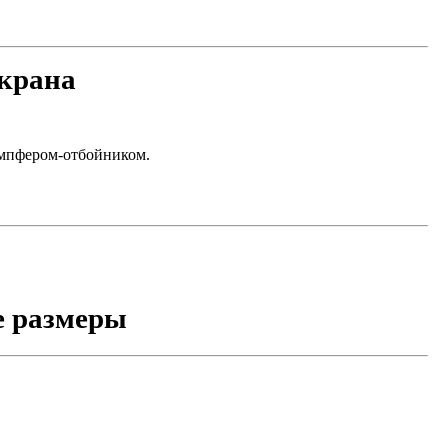
 крана
емпфером-отбойником.
е размеры