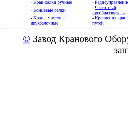
-
Кран-балки ручные
-
Радиоуправлени
-
Частотный
-
Концевые балки
преобразователь
-
Краны мостовые
-
Крепления кран
двухбалочные
путей
©
Завод Кранового Обор
за