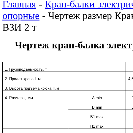
Главная
-
Кран-балки электри
опорные
-
Чертеж размер Кра
ВЗИ 2 т
Чертеж кран-балка электр
1. Грузоподъемность, т
2. Пролет крана L м
4,
3. Высота подъема крюка H,м
4. Размеры, мм
A min
B min
B1 max
H1 max