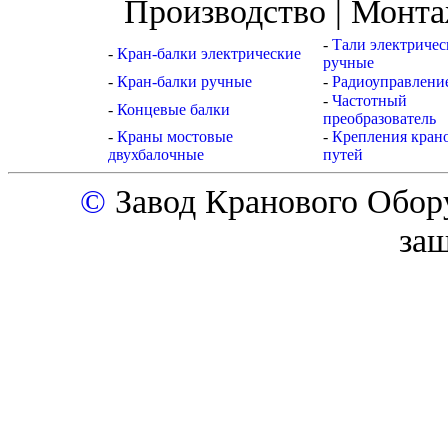
Производство | Монта
-
Тали электричес
-
Кран-балки электрические
ручные
-
Кран-балки ручные
-
Радиоуправлени
-
Частотный
-
Концевые балки
преобразователь
-
Краны мостовые
-
Крепления кран
двухбалочные
путей
©
Завод Кранового Обор
за