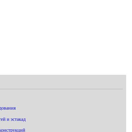
дования
ей и эстакад
конструкций