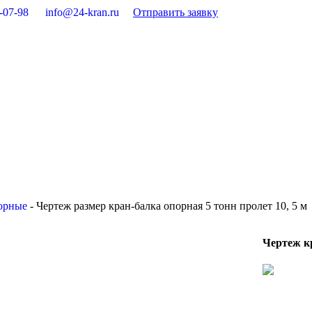
-07-98
info@24-kran.ru
Отправить заявку
орные
-
Чертеж размер кран-балка опорная 5 тонн пролет 10, 5 м
Чертеж кр