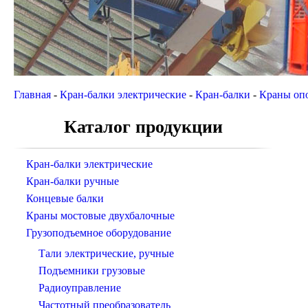
Главная
-
Кран-балки электрические
-
Кран-балки
-
Краны оп
Каталог продукции
Кран-балки электрические
Кран-балки ручные
Концевые балки
Краны мостовые двухбалочные
Грузоподъемное оборудование
Тали электрические, ручные
Подъемники грузовые
Радиоуправление
Частотный преобразователь