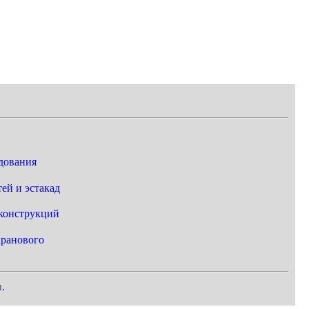
дования
ей и эстакад
конструкций
кранового
ы
.