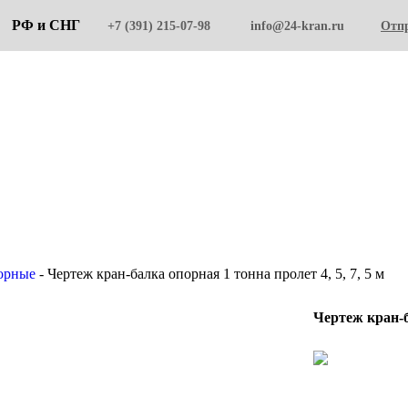
ка РФ и СНГ
+7 (391) 215-07-98
info@24-kran.ru
Отпр
орные
-
Чертеж кран-балка опорная 1 тонна пролет 4, 5, 7, 5 м
Чертеж кран-б