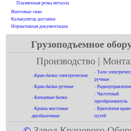
Плазменная резка металла
Винтовые сваи
Калькулятор доставки
Нормативная документация
Грузоподъемное обору
Производство | Монта
-
Тали электричес
-
Кран-балки электрические
ручные
-
Кран-балки ручные
-
Радиоуправлени
-
Частотный
-
Концевые балки
преобразователь
-
Краны мостовые
-
Крепления кран
двухбалочные
путей
©
Завод Кранового Обор