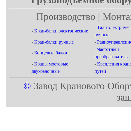
Производство | Монта
-
Тали электричес
-
Кран-балки электрические
ручные
-
Кран-балки ручные
-
Радиоуправлени
-
Частотный
-
Концевые балки
преобразователь
-
Краны мостовые
-
Крепления кран
двухбалочные
путей
©
Завод Кранового Обор
за