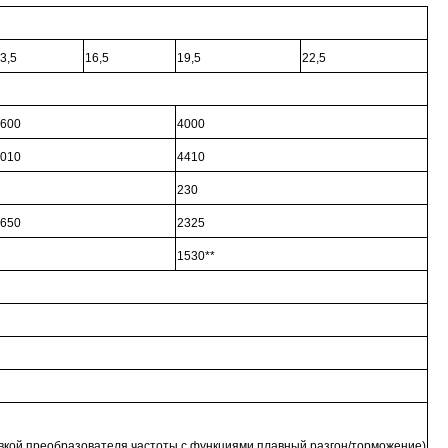
3,5
16,5
19,5
22,5
600
4000
010
4410
230
650
2325
1530**
новкой преобразователя частоты с функциями плавный разгон/торможение)