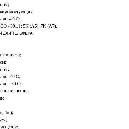
опом;
 комплектующих;
 до -40 С;
О 4301/1: 5К (А5), 7К (А7).
 ДЛЯ ТЕЛЬФЕРА:
дъемности;
ем;
опом;
 до -40 С;
ы до +60 С;
е исполнение;
ие;
, 4m);
ъем;
емещение.