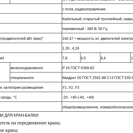
с пола, радиоуправление
Кабельный; открытый троллейный; закр
переменный - 380 В; 50 Гц
тродвигателей кВт (мах)*
2х0,37 + мощность эл. двигателей элект
1,26...4,26
 кН
7,8
8,5
9,4
1
железнодорожного
Р 24 ГОСТ 6368-82
специального
Квадрат 50 ГОСТ 2591-88 Ст3 ГОСТ 535-
е, категория размещения
У1, У2, У3
 среды, °C
-20...+40 (-40...+40)
общепромышленное, пожаробезопасное
 ДЛЯ КРАН-БАЛКИ:
атель на передвижение крана;
ие крана;