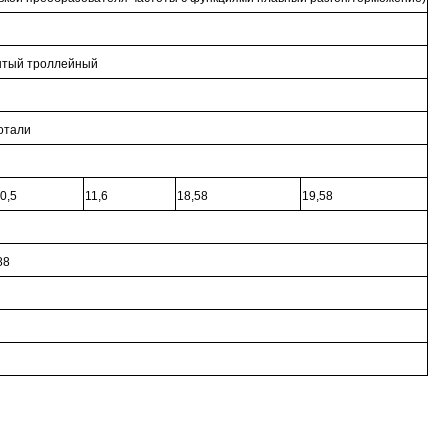
ытый троллейный
ротали
0,5
11,6
18,58
19,58
88