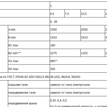
1
4,5
7,5
10,5
1
6...36
A min
1500
2000
2
B min
1910
2410
3
B1 max
180
B2 min***
1075
1325
1
H1 max
995**
H2 max
350
а по ГОСТ 25546-82 (ISO 4301/1-86)
3К (А3); 4К(А4); 5К(А5)
подъема тали
зависит от типа электротали
передвижение тали
зависит от типа электротали
0,35; 0,4; 0,5
передвижения крана
(от 0 до номинальной скорости - с уста