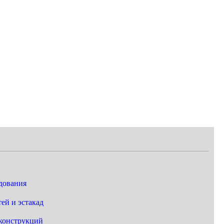
дования
ей и эстакад
конструкций