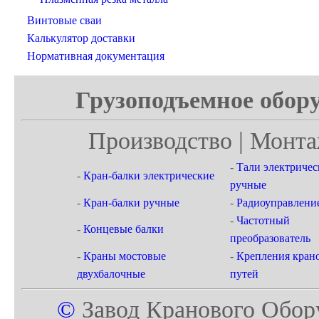
Винтовые сваи
Калькулятор доставки
Нормативная документация
Грузоподъемное обору
Производство | Монта
-
Тали электричес
-
Кран-балки электрические
ручные
-
Кран-балки ручные
-
Радиоуправлени
-
Частотный
-
Концевые балки
преобразователь
-
Краны мостовые
-
Крепления кран
двухбалочные
путей
©
Завод Кранового Обор