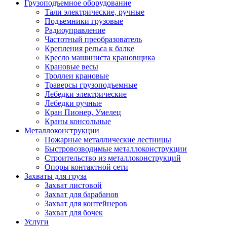
Грузоподъемное оборудование
Тали электрические, ручные
Подъемники грузовые
Радиоуправление
Частотный преобразователь
Крепления рельса к балке
Кресло машиниста крановщика
Крановые весы
Троллеи крановые
Траверсы грузоподъемные
Лебедки электрические
Лебедки ручные
Кран Пионер, Умелец
Краны консольные
Металлоконструкции
Пожарные металлические лестницы
Быстровозводимые металлоконструкции
Строительство из металлоконструкций
Опоры контактной сети
Захваты для груза
Захват листовой
Захват для барабанов
Захват для контейнеров
Захват для бочек
Услуги