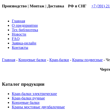
Производство | Монтаж | Доставка РФ и СНГ
+7 (391) 2
Главная
О предприятии
Тех библиотека
Новости
FAQ
Заявка-онлайн
Контакты
Главная
-
Концевые балки
-
Кран-балки
-
Краны подвесные
-
Че
Черте
Каталог продукции
Кран-балки электрические
Кран-балки ручные
Концевые балки
Краны мостовые двухбалочные