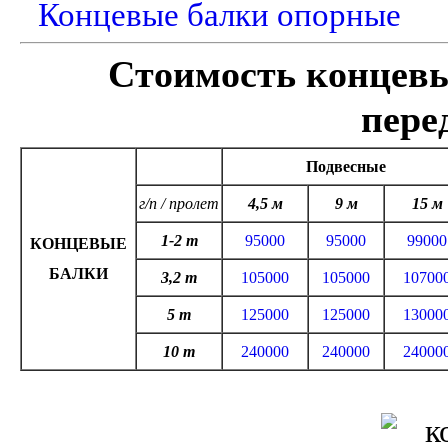
Концевые балки опорные
Стоимость концевы
пере
Подвесные
г/п / пролет
4,5 м
9 м
15 м
1-2 т
95000
95000
99000
КОНЦЕВЫЕ
БАЛКИ
3,2 т
105000
105000
10700
5 т
125000
125000
13000
10 т
240000
240000
24000