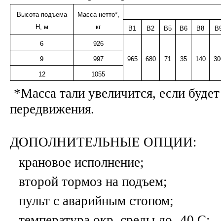
Высота подъема
Масса нетто*,
Н, м
кг
B1
B2
B5
B6
B8
B
6
926
9
997
965
680
71
35
140
30
12
1055
*Масса тали увеличится, если буде
передвижения.
ДОПОЛНИТЕЛЬНЫЕ ОПЦИИ:
крановое исполнение;
второй тормоз на подъем;
пульт с аварийным стопом;
температура окр. среды до -40 С;