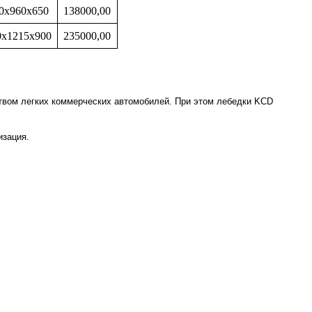
0х960х650
138000,00
0х1215х900
235000,00
твом легких коммерческих автомобилей. При этом лебедки KCD
изация.