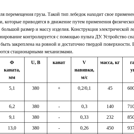
 для перемещения груза. Такой тип лебедок находит свое приме
 которые приводятся в движение путем применения физической 
большой размер и массу изделия. Конструкция электрической леб
онирование контролируется с помощью пульта ДУ. Устройство
а быть закреплена на ровной и достаточно твердой поверхности.
ляются стационарными механизмами.
Ф
U, В
канат
V
масса, кг
г
каната,
навивки,
у
мм
м/с
5,1
380
+
0,2/0,1
45
60
6,2
380
-
0,3
140
71
9,1
380
-
0,33
232
85
13,0
380
-
0,26
450
93