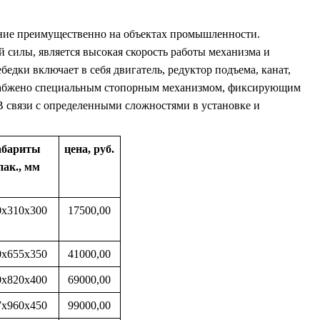
нение преимущественно на объектах промышленности.
силы, является высокая скорость работы механизма и
едки включает в себя двигатель, редуктор подъема, канат,
 снабжено специальным стопорным механизмом, фиксирующим
 В связи с определенными сложностями в установке и
абариты
цена, руб.
пак., мм
0х310х300
17500,00
0х655х350
41000,00
0х820х400
69000,00
7х960х450
99000,00