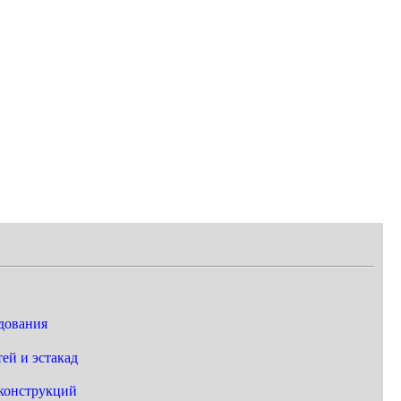
дования
ей и эстакад
конструкций