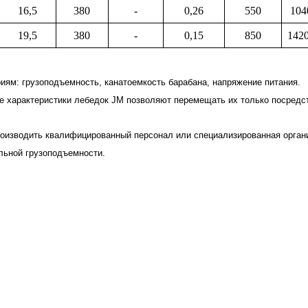
16,5
380
-
0,26
550
104
19,5
380
-
0,15
850
142
иям: грузоподъемность, канатоемкость барабана, напряжение питания.
е характеристики лебедок JM позволяют перемещать их только посредс
роизводить квалифицированный персонал или специализированная орган
льной грузоподъемности.