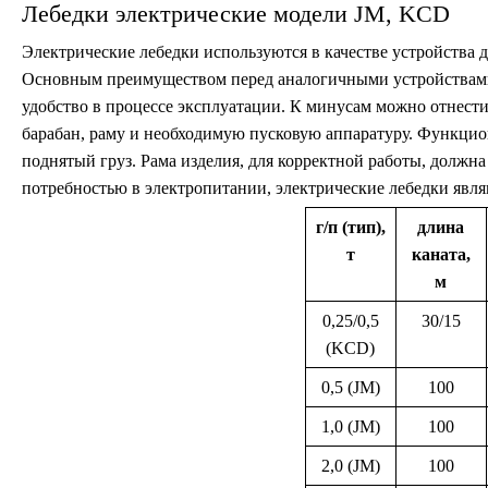
Лебедки электрические модели JM, KCD
Электрические лебедки используются в качестве устройства
Основным преимуществом перед аналогичными устройствами,
удобство в процессе эксплуатации. К минусам можно отнести 
барабан, раму и необходимую пусковую аппаратуру. Функци
поднятый груз. Рама изделия, для корректной работы, должн
потребностью в электропитании, электрические лебедки яв
г/п (тип),
длина
т
каната,
м
0,25/0,5
30/15
(KCD)
0,5 (JM)
100
1,0 (JM)
100
2,0 (JM)
100