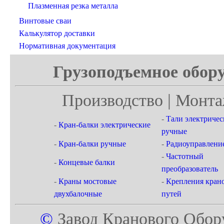
Плазменная резка металла
Винтовые сваи
Калькулятор доставки
Нормативная документация
Грузоподъемное обору
Производство | Монта
-
Тали электричес
-
Кран-балки электрические
ручные
-
Кран-балки ручные
-
Радиоуправлени
-
Частотный
-
Концевые балки
преобразователь
-
Краны мостовые
-
Крепления кран
двухбалочные
путей
©
Завод Кранового Обор