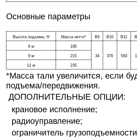
Основные параметры
Высота подъема, Н
Масса нетто*
B5
B10
B11
B
6 м
195
9 м
215
34
370
550
1
12 м
235
*Масса тали увеличится, если бу
подъема/передвижения.
ДОПОЛНИТЕЛЬНЫЕ ОПЦИИ:
крановое исполнение;
радиоуправление;
ограничитель грузоподъемности