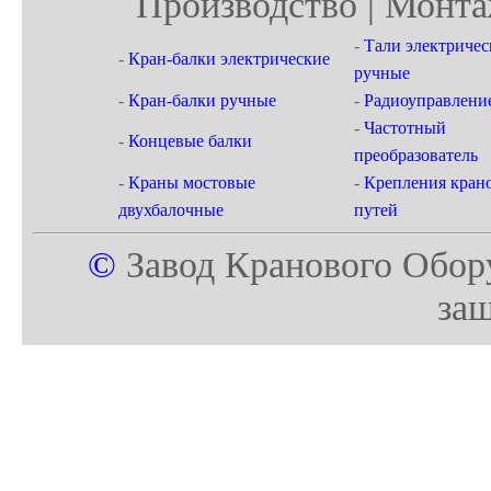
Производство | Монта
-
Тали электричес
-
Кран-балки электрические
ручные
-
Кран-балки ручные
-
Радиоуправлени
-
Частотный
-
Концевые балки
преобразователь
-
Краны мостовые
-
Крепления кран
двухбалочные
путей
©
Завод Кранового Обор
за