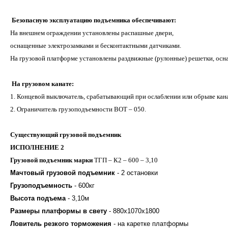
Безопасную эксплуатацию подъемника обеспечивают:
На внешнем ограждении установлены распашные двери,
оснащенные электрозамками и бесконтактными датчиками.
На грузовой платформе установлены раздвижные (рулонные) решетки, ос
На грузовом канате:
1. Концевой выключатель, срабатывающий при ослаблении или обрыве кана
2. Ограничитель грузоподъемности ВОТ – 050.
Существующий грузовой подъемник
ИСПОЛНЕНИЕ 2
Грузовой подъемник марки
ТГП – К2 – 600 – 3,10
Мачтовый грузовой подъемник
- 2 остановки
Грузоподъемность
- 600кг
Высота подъема
- 3,10м
Размеры платформы в свету
- 880х1070х1800
Ловитель резкого торможения
- на каретке платформы