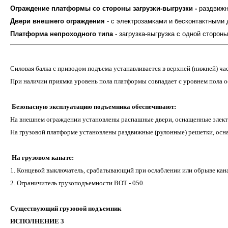
Ограждение платформы со стороны загрузки-выгрузки -
раздвижн
Двери внешнего ограждения
- с электрозамками и бесконтактными
Платформа непроходного типа
- загрузка-выгрузка с одной стороны
Силовая балка с приводом подъема устанавливается в верхней (нижней) ч
При наличии приямка уровень пола платформы совпадает с уровнем пола о
Безопасную эксплуатацию подъемника обеспечивают:
На внешнем ограждении установлены распашные двери, оснащенные элект
На грузовой платформе установлены раздвижные (рулонные) решетки, ос
На грузовом канате:
1. Концевой выключатель, срабатывающий при ослаблении или обрыве кана
2. Ограничитель грузоподъемности ВОТ - 050.
Существующий грузовой подъемник
ИСПОЛНЕНИЕ 3