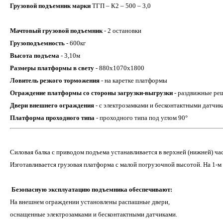
Грузовой подъемник марки
ТГП – К2 – 500 – 3,0
Мачтовый грузовой подъемник
- 2 остановки
Грузоподъемность
- 600кг
Высота подъема
- 3,10м
Размеры платформы в свету
- 880х1070х1800
Ловитель резкого торможения
- на каретке платформы
Ограждение платформы со стороны загрузки-выгрузки
- раздвижные ре
Двери внешнего ограждения
- с электрозамками и бесконтактными датчи
Платформа проходного типа
- проходного типа под углом 90°
Силовая балка с приводом подъема устанавливается в верхней (нижней) ч
Изготавливается грузовая платформа с малой погрузочной высотой. На 1-м
Безопасную эксплуатацию подъемника обеспечивают:
На внешнем ограждении установлены распашные двери,
оснащенные электрозамками и бесконтактными датчиками.