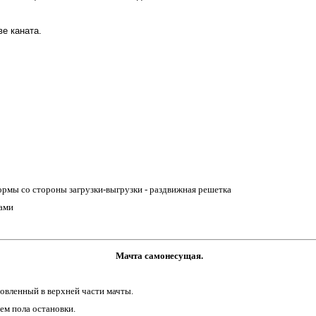
е каната.
ормы со стороны загрузки-выгрузки - раздвижная решетка
ками
Мачта самонесущая.
новленный в верхней части мачты.
ем пола остановки.