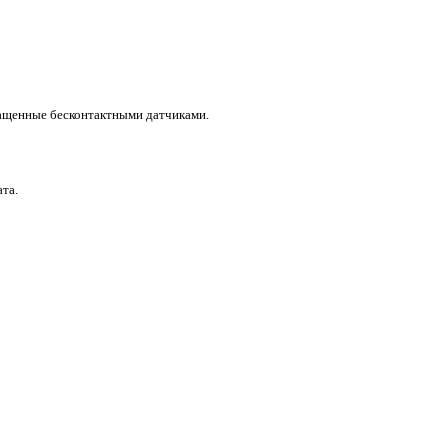
нащенные бесконтактными датчиками.
та.