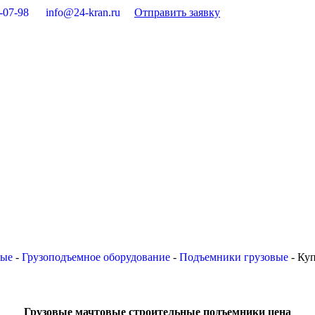
-07-98
info@24-kran.ru
Отправить заявку
вые
-
Грузоподъемное оборудование
-
Подъемники грузовые
-
Куп
Грузовые мачтовые строительные подъемники цена