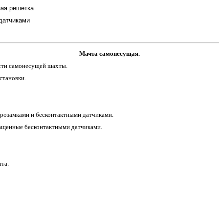
ая решетка
 датчиками
Мачта самонесущая.
асти самонесущей шахты.
становки.
розамками и бесконтактными датчиками.
нащенные бесконтактными датчиками.
та.