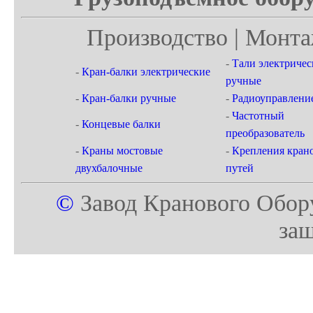
Производство | Монта
-
Тали электричес
-
Кран-балки электрические
ручные
-
Кран-балки ручные
-
Радиоуправлени
-
Частотный
-
Концевые балки
преобразователь
-
Краны мостовые
-
Крепления кран
двухбалочные
путей
©
Завод Кранового Обор
за