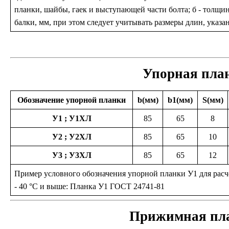
планки, шайбы, гаек и выступающей части болта; б - толщи
балки, мм, при этом следует учитывать размеры длин, указа
Упорная пла
Обозначение упорной планки
b(мм)
b1(мм)
S(мм)
У1 ; У1ХЛ
85
65
8
У2 ; У2ХЛ
85
65
10
У3 ; У3ХЛ
85
65
12
Пример условного обозначения упорной планки У1 для рас
- 40 °С и выше: Планка У1 ГОСТ 24741-81
Прижимная пла