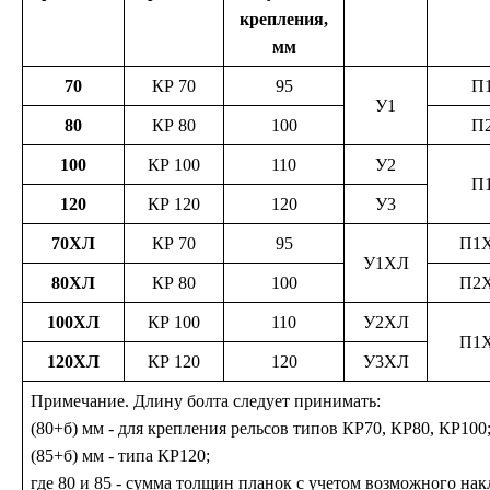
крепления,
мм
70
КР 70
95
П
У1
80
КР 80
100
П
100
КР 100
110
У2
П
120
КР 120
120
У3
70ХЛ
КР 70
95
П1
У1ХЛ
80ХЛ
КР 80
100
П2
100ХЛ
КР 100
110
У2ХЛ
П1
120ХЛ
КР 120
120
У3ХЛ
Примечание. Длину болта следует принимать:
(80+б) мм - для крепления рельсов типов КР70, КР80, КР100
(85+б) мм - типа КР120;
где 80 и 85 - сумма толщин планок с учетом возможного н