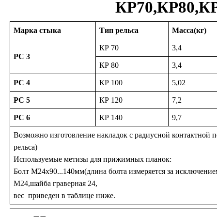
КР70,КР80,КР
Марка стыка
Тип рельса
Масса(кг)
КР 70
3,4
РС 3
КР 80
3,4
РС 4
КР 100
5,02
РС 5
КР 120
7,2
РС 6
КР 140
9,7
Возможно изготовление накладок с радиусной контактной 
рельса)
Используемые метизы для прижимных планок:
Болт М24х90...140мм(длина болта измеряется за исключение
М24,шайба граверная 24,
вес приведен в таблице ниже.