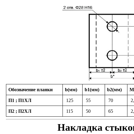
Обозначение планки
b(мм)
b1(мм)
b2(мм)
М
П1 ; П1ХЛ
125
55
70
2
П2 ; П2ХЛ
115
50
65
2
Накладка стыков