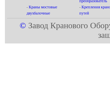
преобразователь
-
Краны мостовые
-
Крепления кран
двухбалочные
путей
©
Завод Кранового Обор
за