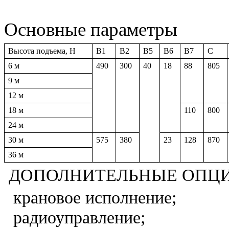
Основные параметры
Высота подъема, Н
B1
B2
B5
B6
B7
C
6 м
490
300
40
18
88
805
9 м
12 м
18 м
110
800
24 м
30 м
575
380
23
128
870
36 м
ДОПОЛНИТЕЛЬНЫЕ ОПЦИ
крановое исполнение;
радиоуправление;