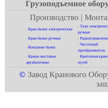
Грузоподъемное обору
Производство | Монта
-
Тали электричес
-
Кран-балки электрические
ручные
-
Кран-балки ручные
-
Радиоуправлени
-
Частотный
-
Концевые балки
преобразователь
-
Краны мостовые
-
Крепления кран
двухбалочные
путей
©
Завод Кранового Обор
за