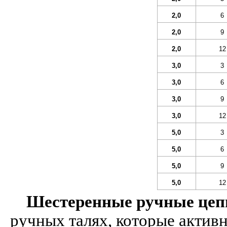
2,0
6
2,0
9
2,0
12
3,0
3
3,0
6
3,0
9
3,0
12
5,0
3
5,0
6
5,0
9
5,0
12
Шестеренные ручные цеп
ручных талях, которые актив