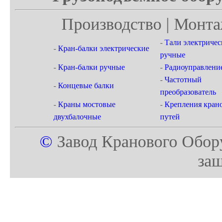
Производство | Монта
-
Тали электричес
-
Кран-балки электрические
ручные
-
Кран-балки ручные
-
Радиоуправлени
-
Частотный
-
Концевые балки
преобразователь
-
Краны мостовые
-
Крепления кран
двухбалочные
путей
©
Завод Кранового Обор
за