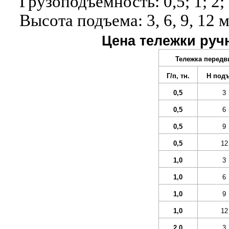
Грузоподъемность: 0,5; 1; 2; 
Высота подъема: 3, 6, 9, 12 
Цена тележки руч
Тележка передв
Г/п, тн.
Н под
0,5
3
0,5
6
0,5
9
0,5
12
1,0
3
1,0
6
1,0
9
1,0
12
2,0
3