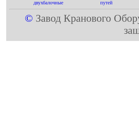
двухбалочные
путей
©
Завод Кранового Обор
за