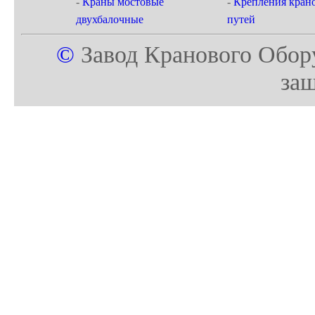
-
Краны мостовые
-
Крепления кран
двухбалочные
путей
©
Завод Кранового Обор
за