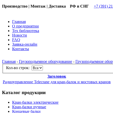
Производство | Монтаж | Доставка РФ и СНГ
+7 (391) 2
Главная
О предприятии
Тех библиотека
Новости
FAQ
Заявка-онлайн
Контакты
Главная
-
Грузоподъемное оборудование
-
Грузоподъемное обор
Кол-во строк:
Заголовок
Радиоуправление Telecrane для кран-балок и мостовых кранов
Каталог продукции
Кран-балки электрические
Кран-балки ручные
Концевые балки